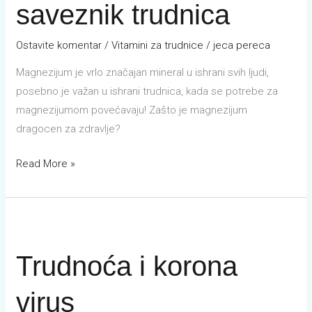
saveznik trudnica
Ostavite komentar
/
Vitamini za trudnice
/
jeca pereca
Magnezijum je vrlo značajan mineral u ishrani svih ljudi,
posebno je važan u ishrani trudnica, kada se potrebe za
magnezijumom povećavaju! Zašto je magnezijum
dragocen za zdravlje?
Read More »
Trudnoća
i
Trudnoća i korona
korona
virus
virus