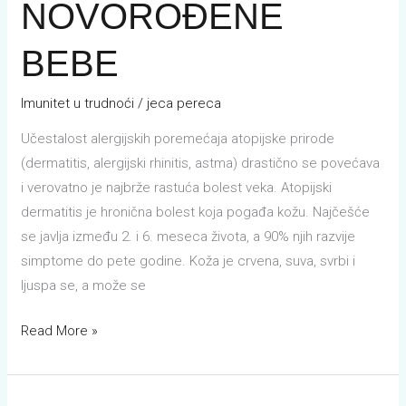
NOVOROĐENE
BEBE
Imunitet u trudnoći
/
jeca pereca
Učestalost alergijskih poremećaja atopijske prirode
(dermatitis, alergijski rhinitis, astma) drastično se povećava
i verovatno je najbrže rastuća bolest veka. Atopijski
dermatitis je hronična bolest koja pogađa kožu. Najčešće
se javlja između 2. i 6. meseca života, a 90% njih razvije
simptome do pete godine. Koža je crvena, suva, svrbi i
ljuspa se, a može se
Read More »