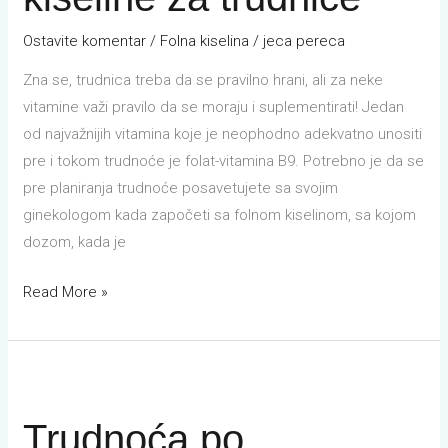
trudnice
Ostavite komentar
/
Folna kiselina
/
jeca pereca
Zna se, trudnica treba da se pravilno hrani, ali za neke
vitamine važi pravilo da se moraju i suplementirati! Jedan
od najvažnijih vitamina koje je neophodno adekvatno unositi
pre i tokom trudnoće je folat-vitamina B9. Potrebno je da se
pre planiranja trudnoće posavetujete sa svojim
ginekologom kada započeti sa folnom kiselinom, sa kojom
dozom, kada je
Read More »
Trudnoća
po
Trudnoća po
nedeljama