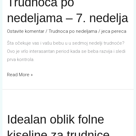
Trudnoća po
–
nedeljama – 7. nedelja
7.
nedelja
Ostavite komentar
/
Trudnoca po nedeljama
/
jeca pereca
Šta očekuje vas i vašu bebu u u sedmoj nedelji trudnoće?
Ovo je vrlo interasantan period kada se beba razvija i sledi
prva kontrola.
Read More »
Idealan
oblik
Idealan oblik folne
folne
kiseline
kiseline za trudnice
za