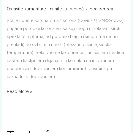
Ostavite komentar
/
Imunitet u trudnoći
/
jeca pereca
Šta je uopšte korona virus? Korona (Covid-19, SARS-cov-2)
pripada porodici korona virusa koji mogu uzrokovati širok
spektar simptoma, od potpuno blagih (simptoma sličnih
prehladi) do ozbiljnijih i težih (otežano disanje, visoka
temperatura). Relativno se lako prenosi, udisanjem čestica
nastalih kašljanjem i kijanjem u kontaktu sa inficiranom
osobom ali i dodirivanjem kontaminiranih površina pa
naknadnim dodirivanjem
Read More »
Trudnoća
po
nedeljama