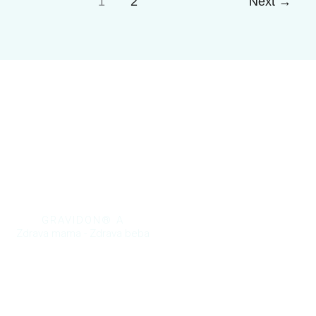
1
2
Next
→
GRAVIDON® A
Zdrava mama - Zdrava beba