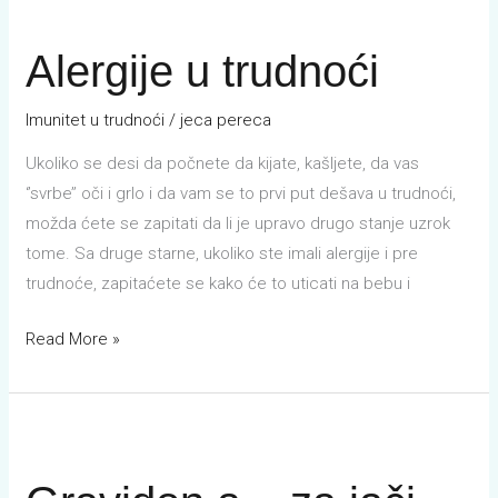
Alergije
u
Alergije u trudnoći
trudnoći
Imunitet u trudnoći
/
jeca pereca
Ukoliko se desi da počnete da kijate, kašljete, da vas
‘’svrbe’’ oči i grlo i da vam se to prvi put dešava u trudnoći,
možda ćete se zapitati da li je upravo drugo stanje uzrok
tome. Sa druge starne, ukoliko ste imali alergije i pre
trudnoće, zapitaćete se kako će to uticati na bebu i
Read More »
Gravidon
a
–