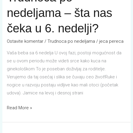
–
nedeljama – šta nas
šta
nas
čeka u 6. nedelji?
čeka
u
Ostavite komentar
/
Trudnoca po nedeljama
/
jeca pereca
6.
nedelji?
Vaša beba sa 6 nedelja U ovoj fazi, postoji mogućnost da
se u ovom periodu može videti srce kako kuca na
ginekološkom To je poseban doživljaj za roditelje.
Verujemo da taj osećaj i slika se čuvaju ceo život!Ruke i
nogice u razvoju postaju vidljive kao mali otoci (početak
udova). Jamice na levoj i desnoj strani
Read More »
Folna