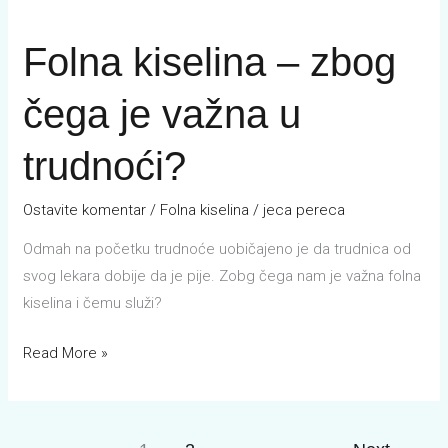
kiselina
Folna kiselina – zbog
–
zbog
čega je važna u
čega
je
trudnoći?
važna
u
Ostavite komentar
/
Folna kiselina
/
jeca pereca
trudnoći?
Odmah na početku trudnoće uobičajeno je da trudnica od
svog lekara dobije da je pije. Zobg čega nam je važna folna
kiselina i čemu služi?
Read More »