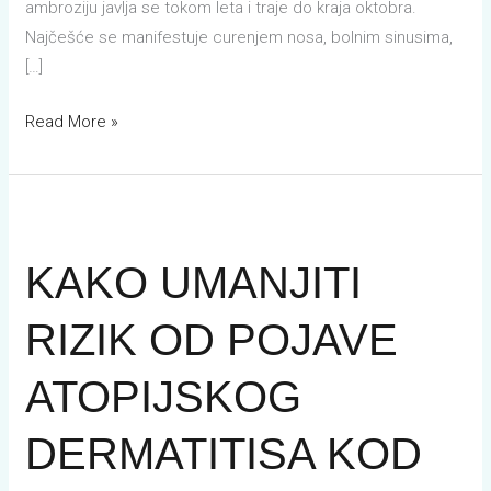
ambroziju javlja se tokom leta i traje do kraja oktobra.
Najčešće se manifestuje curenjem nosa, bolnim sinusima,
[…]
Read More »
KAKO
UMANJITI
KAKO UMANJITI
RIZIK
OD
RIZIK OD POJAVE
POJAVE
ATOPIJSKOG
ATOPIJSKOG
DERMATITISA
KOD
DERMATITISA KOD
NOVOROĐENE
BEBE