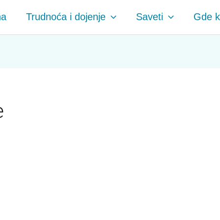
na
Trudnoća i dojenje
Saveti
Gde ku
e