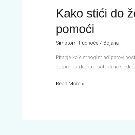
stići
Kako stići do 
do
željene
pomoći
trudnoće
–
Simptomi trudnoće
/
Bojana
Saveti
Pitanje koje mnogi mladi parovi pos
koji
potpunosti kontrolisati, ali na sledeć
mogu
pomoći
Read More »