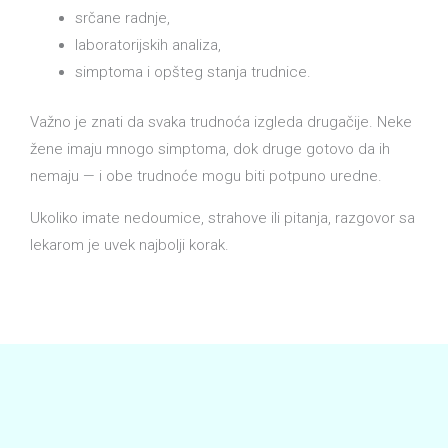
srčane radnje,
laboratorijskih analiza,
simptoma i opšteg stanja trudnice.
Važno je znati da svaka trudnoća izgleda drugačije. Neke
žene imaju mnogo simptoma, dok druge gotovo da ih
nemaju — i obe trudnoće mogu biti potpuno uredne.
Ukoliko imate nedoumice, strahove ili pitanja, razgovor sa
lekarom je uvek najbolji korak.