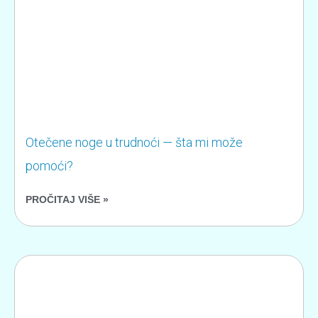
Otečene noge u trudnoći — šta mi može
pomoći?
PROČITAJ VIŠE »