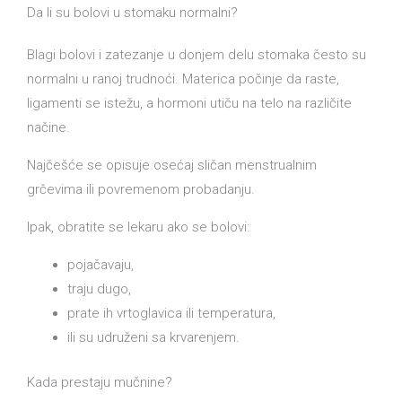
Da li su bolovi u stomaku normalni?
Blagi bolovi i zatezanje u donjem delu stomaka često su
normalni u ranoj trudnoći. Materica počinje da raste,
ligamenti se istežu, a hormoni utiču na telo na različite
načine.
Najčešće se opisuje osećaj sličan menstrualnim
grčevima ili povremenom probadanju.
Ipak, obratite se lekaru ako se bolovi:
pojačavaju,
traju dugo,
prate ih vrtoglavica ili temperatura,
ili su udruženi sa krvarenjem.
Kada prestaju mučnine?