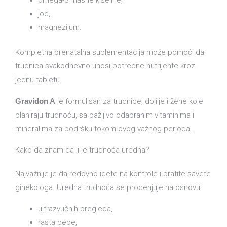
jod,
magnezijum.
Kompletna prenatalna suplementacija može pomoći da
trudnica svakodnevno unosi potrebne nutrijente kroz
jednu tabletu.
Gravidon A
je formulisan za trudnice, dojilje i žene koje
planiraju trudnoću, sa pažljivo odabranim vitaminima i
mineralima za podršku tokom ovog važnog perioda.
Kako da znam da li je trudnoća uredna?
Najvažnije je da redovno idete na kontrole i pratite savete
ginekologa. Uredna trudnoća se procenjuje na osnovu:
ultrazvučnih pregleda,
rasta bebe,