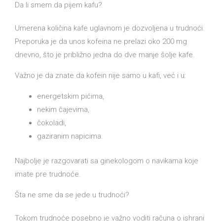
Da li smem da pijem kafu?
Umerena količina kafe uglavnom je dozvoljena u trudnoći.
Preporuka je da unos kofeina ne prelazi oko 200 mg
dnevno, što je približno jedna do dve manje šolje kafe.
Važno je da znate da kofein nije samo u kafi, već i u:
energetskim pićima,
nekim čajevima,
čokoladi,
gaziranim napicima.
Najbolje je razgovarati sa ginekologom o navikama koje
imate pre trudnoće.
Šta ne sme da se jede u trudnoći?
Tokom trudnoće posebno je važno voditi računa o ishrani