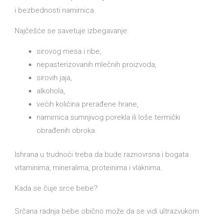
i bezbednosti namirnica.
Najčešće se savetuje izbegavanje:
sirovog mesa i ribe,
nepasterizovanih mlečnih proizvoda,
sirovih jaja,
alkohola,
većih količina prerađene hrane,
namirnica sumnjivog porekla ili loše termički
obrađenih obroka.
Ishrana u trudnoći treba da bude raznovrsna i bogata
vitaminima, mineralima, proteinima i vlaknima.
Kada se čuje srce bebe?
Srčana radnja bebe obično može da se vidi ultrazvukom