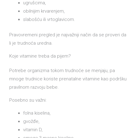
ugrušcima,
obilnijim krvarenjem,
slabošću ili vrtoglavicom.
Pravovremeni pregled je najvažniji način da se proveri da
li je trudnoća uredna.
Koje vitamine treba da pijem?
Potrebe organizma tokom trudnoće se menjaju, pa
mnoge trudnice koriste prenatalne vitamine kao podršku
pravilnom razvoju bebe.
Posebno su važni:
folna kiselina,
gvožđe,
vitamin D,
omega-3 masne kiseline,