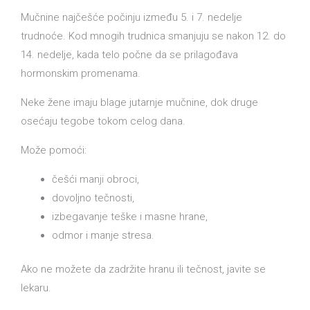
Mučnine najčešće počinju između 5. i 7. nedelje
trudnoće. Kod mnogih trudnica smanjuju se nakon 12. do
14. nedelje, kada telo počne da se prilagođava
hormonskim promenama.
Neke žene imaju blage jutarnje mučnine, dok druge
osećaju tegobe tokom celog dana.
Može pomoći:
češći manji obroci,
dovoljno tečnosti,
izbegavanje teške i masne hrane,
odmor i manje stresa.
Ako ne možete da zadržite hranu ili tečnost, javite se
lekaru.