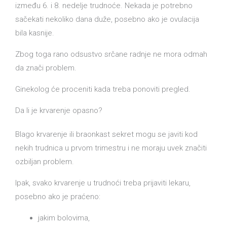
između 6. i 8. nedelje trudnoće. Nekada je potrebno
sačekati nekoliko dana duže, posebno ako je ovulacija
bila kasnije.
Zbog toga rano odsustvo srčane radnje ne mora odmah
da znači problem.
Ginekolog će proceniti kada treba ponoviti pregled.
Da li je krvarenje opasno?
Blago krvarenje ili braonkast sekret mogu se javiti kod
nekih trudnica u prvom trimestru i ne moraju uvek značiti
ozbiljan problem.
Ipak, svako krvarenje u trudnoći treba prijaviti lekaru,
posebno ako je praćeno:
jakim bolovima,