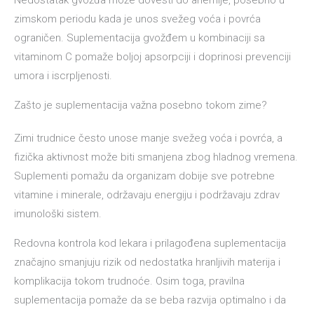
Nedostatak gvožđa može dovesti do anemije, posebno u
zimskom periodu kada je unos svežeg voća i povrća
ograničen. Suplementacija gvožđem u kombinaciji sa
vitaminom C pomaže boljoj apsorpciji i doprinosi prevenciji
umora i iscrpljenosti.
Zašto je suplementacija važna posebno tokom zime?
Zimi trudnice često unose manje svežeg voća i povrća, a
fizička aktivnost može biti smanjena zbog hladnog vremena.
Suplementi pomažu da organizam dobije sve potrebne
vitamine i minerale, održavaju energiju i podržavaju zdrav
imunološki sistem.
Redovna kontrola kod lekara i prilagođena suplementacija
značajno smanjuju rizik od nedostatka hranljivih materija i
komplikacija tokom trudnoće. Osim toga, pravilna
suplementacija pomaže da se beba razvija optimalno i da