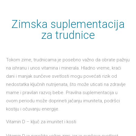
Zimska suplementacija
za trudnice
Tokom zime, trudnicama je posebno važno da obrate pažnju
na ishranu i unos vitamina i minerala. Hladno vreme, kraći
dani i manjak sunčeve svetlosti mogu povećati rizik od
nedostatka ključnih nutrijenata, što može uticati na zdravlje
mame i pravilan razvoj bebe. Pravilna suplementacija u
ovom periodu može doprineti jačanju imuniteta, podršci
kostiju i očuvanju energije.
Vitamin D – ključ za imunitet i kosti