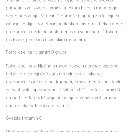
Vitamin D je naročito važan zimi, jer je sunčeva svetlost
prirodan izvor ovog vitamina, a tokom hladnih meseci ga
često nedostaje. Vitamin D pomaže u apsorpciji kalcijuma,
jačanju kostiju i podršci imunološkom sistemu. Lekari često
preporučuju dodatnu suplementaciju vitaminom D tokom
trudnoće, posebno u zimskim mesecima.
Folna kiselina i vitamini B grupe
Folna kiselina je ključna u ranom razvoju nervnog sistema
bebe i prevenciji defekata neuralne cevi. Iako se
preporučuje pre i u ranoj trudnoći, zimski meseci su idealni
za nastavak suplementacije. Vitamin B12 i ostali vitamini B
grupe takođe podržavaju stvaranje crvenih krvnih zrnaca i
energetski metabolizam mame.
Gvožđe i vitamin C