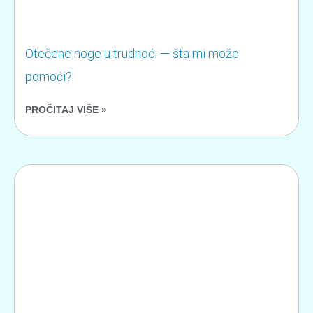
Otečene noge u trudnoći — šta mi može
pomoći?
PROČITAJ VIŠE »