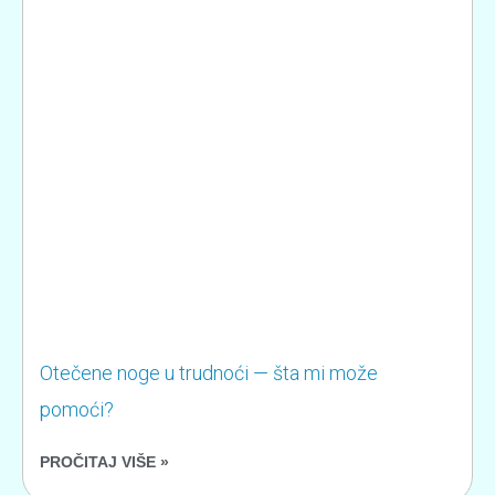
Otečene noge u trudnoći — šta mi može
pomoći?
PROČITAJ VIŠE »