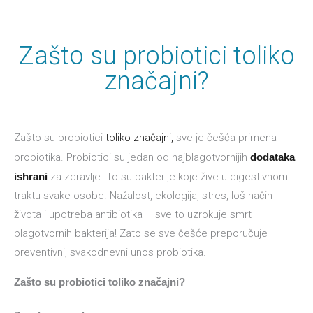
Zašto su probiotici toliko
značajni?
Zašto su probiotici
toliko značajni,
sve je češća primena
probiotika. Probiotici su jedan od najblagotvornijih
dodataka
ishrani
za zdravlje. To su bakterije koje žive u digestivnom
traktu svake osobe. Nažalost, ekologija, stres, loš način
života i upotreba antibiotika – sve to uzrokuje smrt
blagotvornih bakterija! Zato se sve češće preporučuje
preventivni, svakodnevni unos probiotika.
Zašto su
probiotici toliko značajni
?