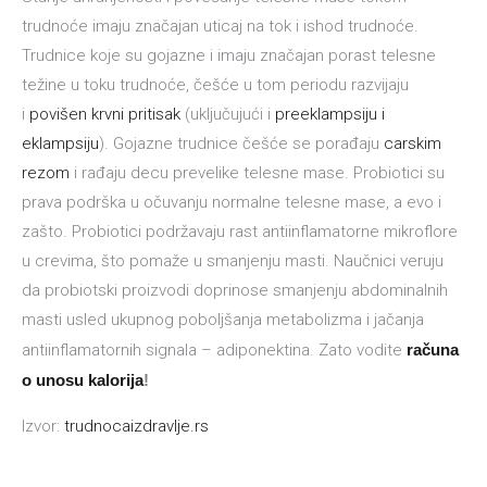
trudnoće imaju značajan uticaj na tok i ishod trudnoće.
Trudnice koje su gojazne i imaju značajan porast telesne
težine u toku trudnoće, češće u tom periodu razvijaju
i
povišen krvni pritisak
(uključujući i
preeklampsiju i
eklampsiju
). Gojazne trudnice češće se porađaju
carskim
rezom
i rađaju decu prevelike telesne mase. Probiotici su
prava podrška u očuvanju normalne telesne mase, a evo i
zašto. Probiotici podržavaju rast antiinflamatorne mikroflore
u crevima, što pomaže u smanjenju masti. Naučnici veruju
da probiotski proizvodi doprinose smanjenju abdominalnih
masti usled ukupnog poboljšanja metabolizma i jačanja
antiinflamatornih signala – adiponektina. Zato vodite
računa
o unosu kalorija
!
Izvor:
trudnocaizdravlje.rs