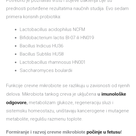
Potrebno je poznavati vrstu i sojeve bakterija čije su
prednosti potvrđene rezultatima naučnih studija. Evo sedam
primera korisnih probiotika:
Lactobacillus acidophilus NCFM
Bifidobacterium lactis BI-07 ili HN019
Bacillus Indicus HU36
Bacillus Subtilis HU58
Lactobacillus rhamnosus HN001
Saccharomyces boulardii
Funkcije crevne mikrobiote se razlikuju u zavisnosti od njenih
delova. Mikrobiota tankog creva je uključena
u
imunološke
odgovore
,
metabolizam glukoze, regeneraciju sluzi i
sistemsku homeostazu, uništavaju kancerogene i mutagene
metabolite, regulišu razmenu toplote.
Formiranje i razvoj crevne mikrobiote
počinje u fetusu
!