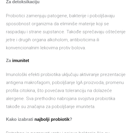
Za detoksikaciju
Probiotici zamenjuju patogene, bakterije i poboljšavaju
sposobnost organizma da eliminiše materije koji se
raspadaju i strane supstance. Takođe sprečavaju oštećenje
jetre i drugih organa alkoholom, antibioticima ili
konvencionalnim lekovima protiv bolova.
Za
imunitet
Imunološki efekti probiotika uključuju aktiviranje prezentacije
antigena makrofagom, poboljšanje IgA proizvoda, promenu
profila citokina, što povećava toleranciju na dolazeće
alergene. Sva prethodno nabrojana svojstva probiotika
takođe su značajna za poboljšanje imuniteta.
Kako izabrati
najbolji probiotik
?