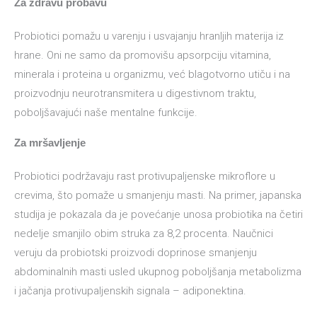
Za zdravu probavu
Probiotici pomažu u varenju i usvajanju hranljih materija iz
hrane. Oni ne samo da promovišu apsorpciju vitamina,
minerala i proteina u organizmu, već blagotvorno utiču i na
proizvodnju neurotransmitera u digestivnom traktu,
poboljšavajući naše mentalne funkcije.
Za mršavljenje
Probiotici podržavaju rast protivupaljenske mikroflore u
crevima, što pomaže u smanjenju masti. Na primer, japanska
studija je pokazala da je povećanje unosa probiotika na četiri
nedelje smanjilo obim struka za 8,2 procenta. Naučnici
veruju da probiotski proizvodi doprinose smanjenju
abdominalnih masti usled ukupnog poboljšanja metabolizma
i jačanja protivupaljenskih signala – adiponektina.