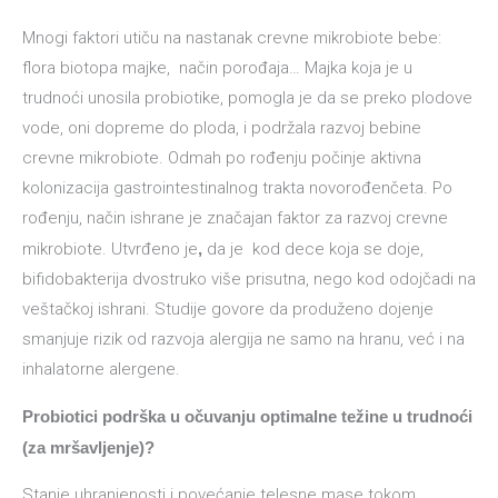
Mnogi faktori utiču na nastanak crevne mikrobiote bebe:
flora biotopa majke, način porođaja… Majka koja je u
trudnoći unosila probiotike, pomogla je da se preko plodove
vode, oni dopreme do ploda, i podržala razvoj bebine
crevne mikrobiote. Odmah po rođenju počinje aktivna
kolonizacija gastrointestinalnog trakta novorođenčeta. Po
rođenju, način ishrane je značajan faktor za razvoj crevne
mikrobiote. Utvrđeno je
,
da je kod dece koja se doje,
bifidobakterija dvostruko više prisutna, nego kod odojčadi na
veštačkoj ishrani. Studije govore da produženo dojenje
smanjuje rizik od razvoja alergija ne samo na hranu, već i na
inhalatorne alergene.
Probiotici podrška u očuvanju optimalne težine u trudnoći
(za mršavljenje)?
Stanje uhranjenosti i povećanje telesne mase tokom