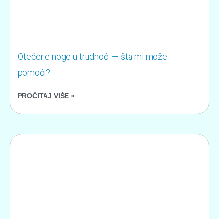
Otečene noge u trudnoći — šta mi može
pomoći?
PROČITAJ VIŠE »