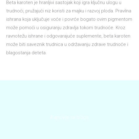
Beta karoten je hranljivi sastojak koji igra ključnu ulogu u
trudnoći, pružajući niz koristi za majku i razvoj ploda. Pravilna
ishrana koja uključuje voće i povrće bogato ovim pigmentom
može pomoći u osiguranju zdravlja tokom trudnoće. Kroz
ravnotežu ishrane i odgovarajuće suplemente, beta karoten
može biti saveznik trudnica u održavanju zdrave trudnoće i
blagostanja deteta.
Najnovije sa bloga