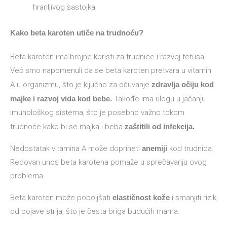
hranljivog sastojka.
Kako beta karoten utiče na trudnoću?
Beta karoten ima brojne koristi za trudnice i razvoj fetusa.
Već smo napomenuli da se beta karoten pretvara u vitamin
A u organizmu, što je ključno za očuvanje
zdravlja očiju kod
majke i razvoj vida kod bebe.
Takođe ima ulogu u jačanju
imunološkog sistema, što je posebno važno tokom
trudnoće kako bi se majka i beba
zaštitili od infekcija.
Nedostatak vitamina A može doprineti
anemiji
kod trudnica.
Redovan unos beta karotena pomaže u sprečavanju ovog
problema.
Beta karoten može poboljšati
elastičnost kože
i smanjiti rizik
od pojave strija, što je česta briga budućih mama.