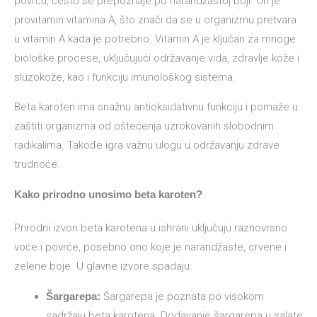
povrću, često se prepoznaje po narandžastoj boji. On je
provitamin vitamina A, što znači da se u organizmu pretvara
u vitamin A kada je potrebno. Vitamin A je ključan za mnoge
biološke procese, uključujući održavanje vida, zdravlje kože i
sluzokože, kao i funkciju imunološkog sistema.
Beta karoten ima snažnu antioksidativnu funkciju i pomaže u
zaštiti organizma od oštećenja uzrokovanih slobodnim
radikalima. Takođe igra važnu ulogu u održavanju zdrave
trudnoće.
Kako prirodno unosimo beta karoten?
Prirodni izvori beta karotena u ishrani uključuju raznovrsno
voće i povrće, posebno ono koje je narandžaste, crvene i
zelene boje. U glavne izvore spadaju:
Šargarepa:
Šargarepa je poznata po visokom
sadržaju beta karotena. Dodavanje šargarepa u salate