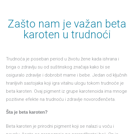
Zašto nam je važan beta
karoten u trudnoći
Trudnoća je poseban period u životu žene kada ishrana i
briga o zdravlju su od suštinskog značaja kako bi se
osiguralo zdravlje i dobrobit mame i bebe. Jedan od ključnih
hranljivih sastojaka koji igra vitalnu ulogu tokom trudnoće je
beta karoten. Ovaj pigment iz grupe karotenoida ima mnoge
pozitivne efekte na trudnoću i zdravlje novorođenčeta.
Šta je beta karoten?
Beta karoten je prirodni pigment koji se nalazi u voću i