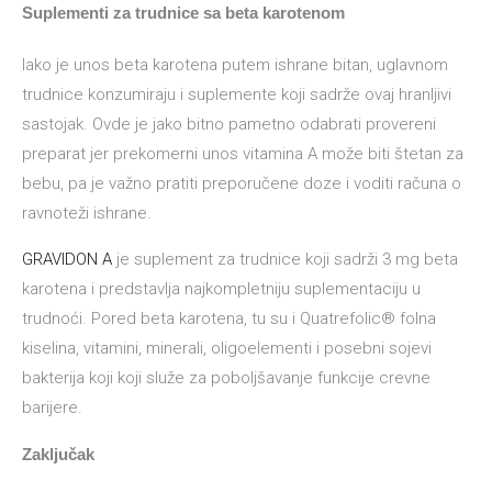
Suplementi za trudnice sa beta karotenom
Iako je unos beta karotena putem ishrane bitan, uglavnom
trudnice konzumiraju i suplemente koji sadrže ovaj hranljivi
sastojak. Ovde je jako bitno pametno odabrati provereni
preparat jer prekomerni unos vitamina A može biti štetan za
bebu, pa je važno pratiti preporučene doze i voditi računa o
ravnoteži ishrane.
GRAVIDON A
je suplement za trudnice koji sadrži 3 mg beta
karotena i predstavlja najkompletniju suplementaciju u
trudnoći. Pored beta karotena, tu su i Quatrefolic® folna
kiselina, vitamini, minerali, oligoelementi i posebni sojevi
bakterija koji koji služe za poboljšavanje funkcije crevne
barijere.
Zaključak