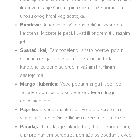
ili konzumiranje šargarepina soka može pomoći u
unosu ovog hranljivog sastojka.
Bundeva:
Bundeva je još jedan odličan izvor beta
karotena. Možete je peći, kuvati ili pripremiti u raznim
jelima.
Spanać i kelj
: Tamnozeleno lisnato povrće, poput
spanaća i kelja, sadrži značajne količine beta
karotena, zajedno sa drugim važnim hranljivim
sastojcima.
Mango i lubenica:
Voće poput manga i lubenice
takođe doprinosi unosu beta karotena i drugih
antioksidanata.
Paprike:
Crvene paprike su izvor beta karotena i
vitamina C, što ih čini odličnim izborom za trudnice.
Paradajz:
Paradajz je takođe bogat beta karotenom,
a pripremanjem paradajza pomaže oslobađanju ovog