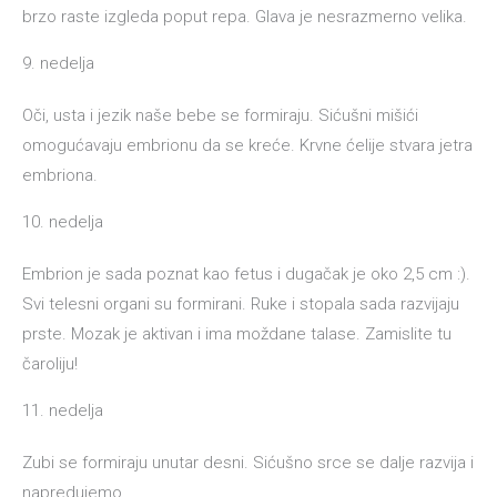
brzo raste izgleda poput repa. Glava je nesrazmerno velika.
9. nedelja
Oči, usta i jezik naše bebe se formiraju. Sićušni mišići
omogućavaju embrionu da se kreće. Krvne ćelije stvara jetra
embriona.
10. nedelja
Embrion je sada poznat kao fetus i dugačak je oko 2,5 cm :).
Svi telesni organi su formirani. Ruke i stopala sada razvijaju
prste. Mozak je aktivan i ima moždane talase. Zamislite tu
čaroliju!
11. nedelja
Zubi se formiraju unutar desni. Sićušno srce se dalje razvija i
napredujemo.