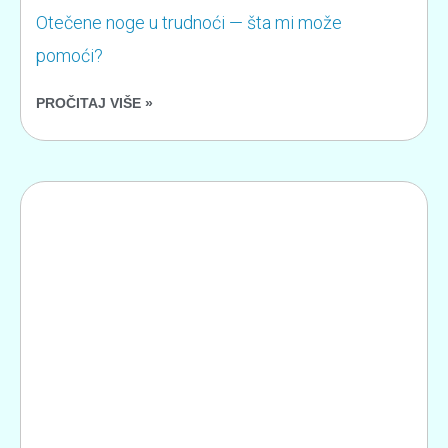
Otečene noge u trudnoći — šta mi može
pomoći?
PROČITAJ VIŠE »