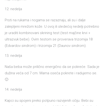
12. nedelja
Prsti na rukama i nogama se razaznaju, ali su i dalje
zalepljeni mrežom kože. U ovoj ili sledećoj nedelji potrebno
je uraditi kombinovani skrining test (test majčine krvi +
ultrazvuk bebe). Ovim testom se proverava trizomija 18
(Edvardov sindrom) i trizomija 21 (Daunov sindrom).
13. nedelja
Naša beba može prilično energično da se pokreće. Sada je
dužina veća od 7 cm. Mama oseća pokrete i radujemo se.
🙂
14. nedelja
Kapci su spojeni preko potpuno razvijenih očiju. Bebi su