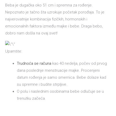
Beba je dugačka oko 51 cm i spremna za rođenje.
Nepoznato je tačno šta uzrokuje početak porođaja. To je
najverovatnije kombinacija fizičkih, hormonskih i
emocionalnih faktora između majke i bebe. Draga bebo,
dobro nam došla na ovaj svet!
Upamtite:
Trudnoća se računa
kao 40 nedelja, počev od prvog
dana poslednje menstruacije majke. Procenjeni
datum rođenja je samo smernica. Bebe dolaze kad
su spremne i budite strpljive.
O polu i naslednim osobinama bebe odlučuje se u
trenutku začeća.