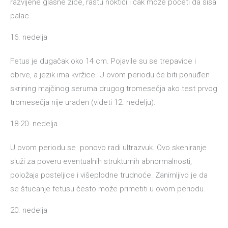
razvijene glasne zice, rastu noktići i čak može početi da sisa
palac.
16. nedelja
Fetus je dugačak oko 14 cm. Pojavile su se trepavice i
obrve, a jezik ima kvržice. U ovom periodu će biti ponuđen
skrining majčinog seruma drugog tromesečja ako test prvog
tromesečja nije urađen (videti 12. nedelju).
18-20. nedelja
U ovom periodu se ponovo radi ultrazvuk. Ovo skeniranje
služi za poveru eventualnih strukturnih abnormalnosti,
položaja posteljice i višeplodne trudnoće. Zanimljivo je da
se štucanje fetusu često može primetiti u ovom periodu.
20. nedelja