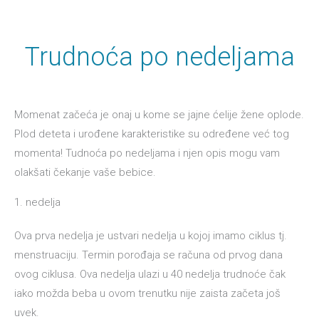
Trudnoća po nedeljama
Momenat začeća je onaj u kome se jajne ćelije žene oplode.
Plod deteta i urođene karakteristike su određene već tog
momenta! Tudnoća po nedeljama i njen opis mogu vam
olakšati čekanje vaše bebice.
1. nedelja
Ova prva nedelja je ustvari nedelja u kojoj imamo ciklus tj.
menstruaciju. Termin porođaja se računa od prvog dana
ovog ciklusa. Ova nedelja ulazi u 40 nedelja trudnoće čak
iako možda beba u ovom trenutku nije zaista začeta još
uvek.