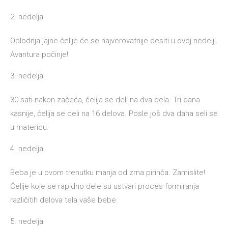
2. nedelja
Oplodnja jajne ćelije će se najverovatnije desiti u ovoj nedelji.
Avantura počinje!
3. nedelja
30 sati nakon začeća, ćelija se deli na dva dela. Tri dana
kasnije, ćelija se deli na 16 delova. Posle još dva dana seli se
u matericu.
4. nedelja
Beba je u ovom trenutku manja od zrna pirinča. Zamislite!
Ćelije koje se rapidno dele su ustvari proces formiranja
različitih delova tela vaše bebe.
5. nedelja