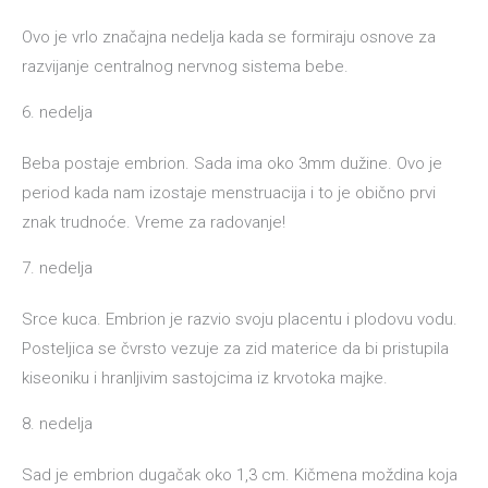
Ovo je vrlo značajna nedelja kada se formiraju osnove za
razvijanje centralnog nervnog sistema bebe.
6. nedelja
Beba postaje embrion. Sada ima oko 3mm dužine. Ovo je
period kada nam izostaje menstruacija i to je obično prvi
znak trudnoće. Vreme za radovanje!
7. nedelja
Srce kuca. Embrion je razvio svoju placentu i plodovu vodu.
Posteljica se čvrsto vezuje za zid materice da bi pristupila
kiseoniku i hranljivim sastojcima iz krvotoka majke.
8. nedelja
Sad je embrion dugačak oko 1,3 cm. Kičmena moždina koja