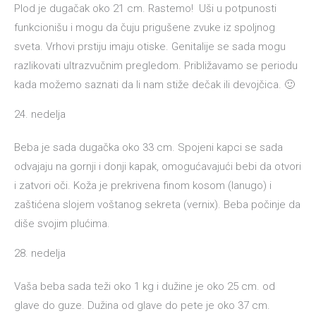
Plod je dugačak oko 21 cm. Rastemo! Uši u potpunosti
funkcionišu i mogu da čuju prigušene zvuke iz spoljnog
sveta. Vrhovi prstiju imaju otiske. Genitalije se sada mogu
razlikovati ultrazvučnim pregledom. Približavamo se periodu
kada možemo saznati da li nam stiže dečak ili devojčica. 🙂
24. nedelja
Beba je sada dugačka oko 33 cm. Spojeni kapci se sada
odvajaju na gornji i donji kapak, omogućavajući bebi da otvori
i zatvori oči. Koža je prekrivena finom kosom (lanugo) i
zaštićena slojem voštanog sekreta (vernix). Beba počinje da
diše svojim plućima.
28. nedelja
Vaša beba sada teži oko 1 kg i dužine je oko 25 cm. od
glave do guze. Dužina od glave do pete je oko 37 cm.