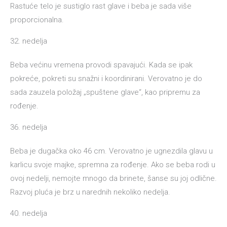
Rastuće telo je sustiglo rast glave i beba je sada više
proporcionalna.
32. nedelja
Beba većinu vremena provodi spavajući. Kada se ipak
pokreće, pokreti su snažni i koordinirani. Verovatno je do
sada zauzela položaj „spuštene glave“, kao pripremu za
rođenje.
36. nedelja
Beba je dugačka oko 46 cm. Verovatno je ugnezdila glavu u
karlicu svoje majke, spremna za rođenje. Ako se beba rodi u
ovoj nedelji, nemojte mnogo da brinete, šanse su joj odlične.
Razvoj pluća je brz u narednih nekoliko nedelja.
40. nedelja