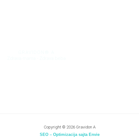
GRAVIDON® A
Zdrava mama - Zdrava beba
Copyright © 2026 Gravidon A
SEO – Optimizacija sajta Envie