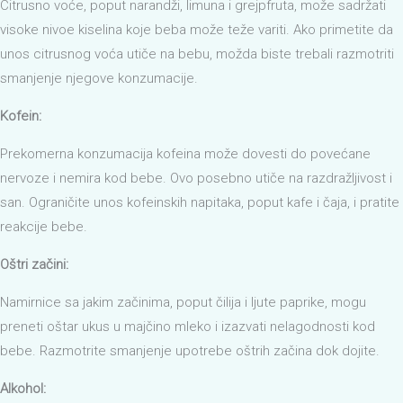
Citrusno voće, poput narandži, limuna i grejpfruta, može sadržati
visoke nivoe kiselina koje beba može teže variti. Ako primetite da
unos citrusnog voća utiče na bebu, možda biste trebali razmotriti
smanjenje njegove konzumacije.
Kofein:
Prekomerna konzumacija kofeina može dovesti do povećane
nervoze i nemira kod bebe. Ovo posebno utiče na razdražljivost i
san. Ograničite unos kofeinskih napitaka, poput kafe i čaja, i pratite
reakcije bebe.
Oštri začini:
Namirnice sa jakim začinima, poput čilija i ljute paprike, mogu
preneti oštar ukus u majčino mleko i izazvati nelagodnosti kod
bebe. Razmotrite smanjenje upotrebe oštrih začina dok dojite.
Alkohol: