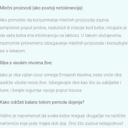
Mlečni proizvodi (ako postoji netolerancija):
Ako primetite da konzumiranje mlečnih proizvoda izaziva
simptome poput proliva, nadutosti ili iritacije kod bebe, moguće je
da vaša beba ima intoleranciju na laktozu. U takvim slučajevima,
razmotrite privremeno izbegavanje mlečnih proizvoda i konsultujte
se s lekarom.
Riba s visokim nivoima žive:
Iako je riba važan izvor omega-3 masnih kiselina, neke vrste ribe
sadrže visoke nivoe žive. Izbegavajte ribe kao što su sabljarke i
tune, i birajte sigurnije opcije poput lososa.
Kako održati balans tokom perioda dojenja?
Važno je napomenuti da svaka beba reaguje drugačije na različite
namirnice koje jede majka dok doji. Ono što izaziva nelagodnost