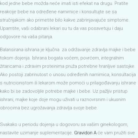
kod jedne bebe možda neće imati isti efekat na drugu. Pratite
reakcije bebe na određene namirnice i konsultujte se sa
stručnjakom ako primetite bilo kakve zabrinjavajuće simptome.
Upamtite, vaši odabrani lekari su tu da vas posavetuju i daju
odgovore na vaša pitanja.
Balansirana ishrana je ključna za održavanje zdravlja majke i bebe
tokom dojenja. Ishrana bogata voćem, povrćem, integralnim
žitaricama i zdravim proteinima pruža potrebne hranljive sastojke.
Ako postoji zabrinutost o unosu određenih namirnica, konsultacija
s nutricionistom ili lekarom može pomoći u prilagođavanju ishrane
kako bi se zadovoljile potrebe majke i bebe. Uz pažljiv pristup
ishrani, majke koje doje mogu uživati u raznovrsnim i ukusnim
obrocima bez ugrožavanja zdravlja svoje bebe.
Svakako u periodu dojenja u dogovoru sa vašim ginekologom,
nastavite uzimanje suplementacije.
Gravidon A
će vam pružiti sve