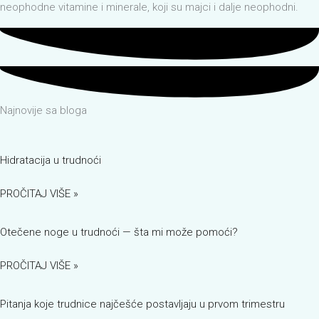
neophodne vitamine i minerale, koji su majci i dalje neophodni.
Najnovije sa bloga
Hidratacija u trudnoći
PROČITAJ VIŠE »
Otečene noge u trudnoći — šta mi može pomoći?
PROČITAJ VIŠE »
Pitanja koje trudnice najčešće postavljaju u prvom trimestru