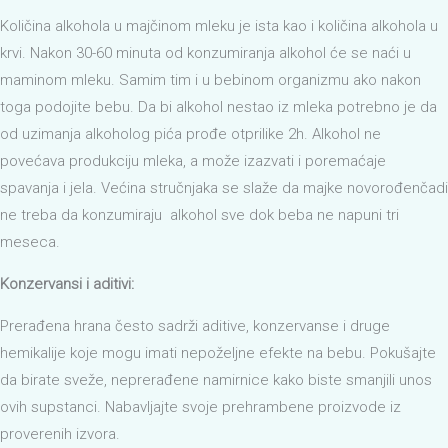
Količina alkohola u majčinom mleku je ista kao i količina alkohola u
krvi. Nakon 30-60 minuta od konzumiranja alkohol će se naći u
maminom mleku. Samim tim i u bebinom organizmu ako nakon
toga podojite bebu. Da bi alkohol nestao iz mleka potrebno je da
od uzimanja alkoholog pića prođe otprilike 2h. Alkohol ne
povećava produkciju mleka, a može izazvati i poremaćaje
spavanja i jela. Većina stručnjaka se slaže da majke novorođenčadi
ne treba da konzumiraju alkohol sve dok beba ne napuni tri
meseca.
Konzervansi i aditivi:
Prerađena hrana često sadrži aditive, konzervanse i druge
hemikalije koje mogu imati nepoželjne efekte na bebu. Pokušajte
da birate sveže, neprerađene namirnice kako biste smanjili unos
ovih supstanci. Nabavljajte svoje prehrambene proizvode iz
proverenih izvora.