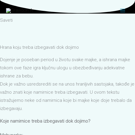
Pređi
na
sadržaj
Saveti
Hrana koju treba izbegavati dok dojimo
Dojenje je poseban period u životu svake majke, a ishrana majke
tokom ove faze igra ključnu ulogu u obezbeđivanju adekvatne
ishrane za bebu.
Dok je važno usredsrediti se na unos hranljivih sastojaka, takođe je
važno znati koje namirnice treba izbegavati. U ovom tekstu
istražujemo neke od namirnica koje bi majke koje doje trebalo da
izbegavaju.
Koje namirnice treba izbegavati dok dojimo?