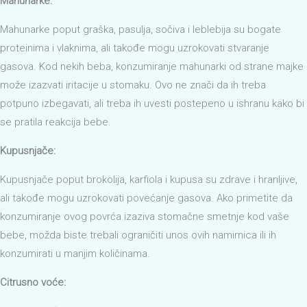
Mahunarke:
Mahunarke poput graška, pasulja, sočiva i leblebija su bogate
proteinima i vlaknima, ali takođe mogu uzrokovati stvaranje
gasova. Kod nekih beba, konzumiranje mahunarki od strane majke
može izazvati iritacije u stomaku. Ovo ne znači da ih treba
potpuno izbegavati, ali treba ih uvesti postepeno u ishranu kako bi
se pratila reakcija bebe.
Kupusnjače:
Kupusnjače poput brokolija, karfiola i kupusa su zdrave i hranljive,
ali takođe mogu uzrokovati povećanje gasova. Ako primetite da
konzumiranje ovog povrća izaziva stomačne smetnje kod vaše
bebe, možda biste trebali ograničiti unos ovih namirnica ili ih
konzumirati u manjim količinama.
Citrusno voće: